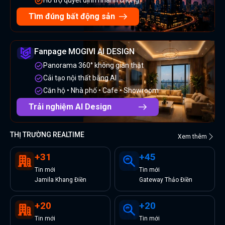
Hỗ trợ quyết định nhanh chóng
Tìm đúng bất động sản
Fanpage MOGIVI AI DESIGN
Panorama 360° không gian thật
Cải tạo nội thất bằng AI
Căn hộ • Nhà phố • Cafe • Showroom
Trải nghiệm AI Design
THỊ TRƯỜNG REALTIME
Xem thêm
+
31
+
45
Tin
mới
Tin
mới
Jamila Khang Điền
Gateway Thảo Điền
+
20
+
20
Tin
mới
Tin
mới