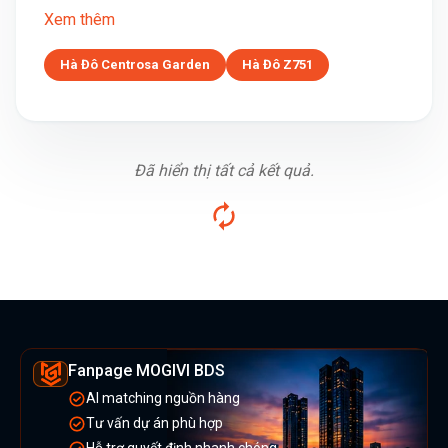
Xem thêm
Hà Đô Centrosa Garden
Hà Đô Z751
Đã hiển thị tất cả kết quả.
Fanpage MOGIVI BDS
AI matching nguồn hàng
Tư vấn dự án phù hợp