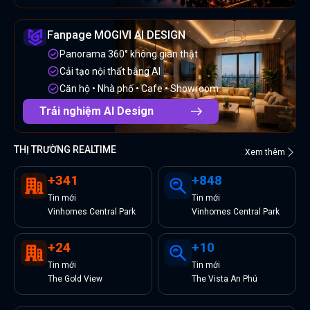
Fanpage MOGIVI AI DESIGN
Panorama 360° không gian thật
Cải tạo nội thất bằng AI
Căn hộ • Nhà phố • Cafe • Showroom
Trải nghiệm AI Design
THỊ TRƯỜNG REALTIME
Xem thêm
+
341
+
848
Tin
mới
Tin
mới
Vinhomes Central Park
Vinhomes Central Park
+
24
+
10
Tin
mới
Tin
mới
The Gold View
The Vista An Phú