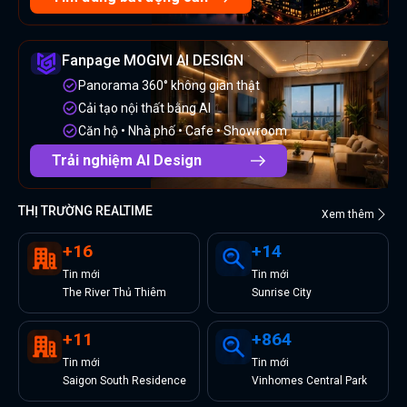
Fanpage MOGIVI AI DESIGN
Panorama 360° không gian thật
Cải tạo nội thất bằng AI
Căn hộ • Nhà phố • Cafe • Showroom
Trải nghiệm AI Design
THỊ TRƯỜNG REALTIME
Xem thêm
+
16
+
14
Tin
mới
Tin
mới
The River Thủ Thiêm
Sunrise City
+
11
+
864
Tin
mới
Tin
mới
Saigon South Residence
Vinhomes Central Park