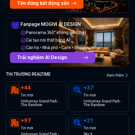
Tìm đúng bất động sản
Fanpage MOGIVI AI DESIGN
Panorama 360° không gian thật
Cải tạo nội thất bằng AI
Căn hộ • Nhà phố • Cafe • Showroom
Trải nghiệm AI Design
THỊ TRƯỜNG REALTIME
Xem thêm
+
44
+
37
Tin
mới
Tin
mới
Vinhomes Grand Park -
Vinhomes Grand Park -
The Rainbow
The Rainbow
+
97
+
21
Tin
mới
Tin
mới
Vinhomes Grand Park -
Sky 9