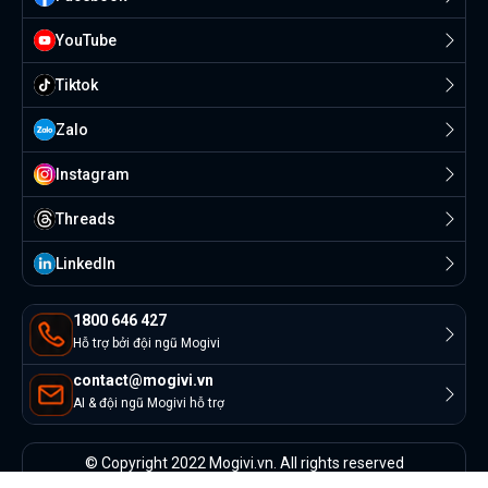
YouTube
Tiktok
Zalo
Instagram
Threads
Linkedln
1800 646 427
Hỗ trợ bởi đội ngũ Mogivi
contact@mogivi.vn
AI & đội ngũ Mogivi hỗ trợ
© Copyright 2022 Mogivi.vn. All rights reserved
Bảo mật thông tin
Điều khoản sử dụng