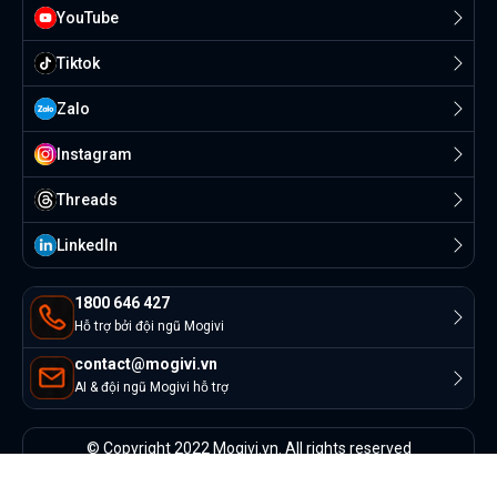
YouTube
Tiktok
Zalo
Instagram
Threads
Linkedln
1800 646 427
Hỗ trợ bởi đội ngũ Mogivi
contact@mogivi.vn
AI & đội ngũ Mogivi hỗ trợ
© Copyright 2022 Mogivi.vn. All rights reserved
Bảo mật thông tin
Điều khoản sử dụng