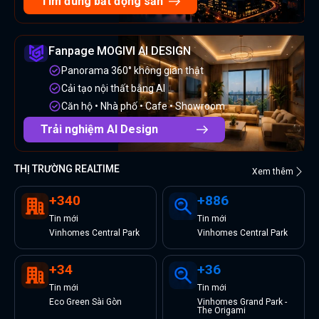
Tìm đúng bất động sản
Fanpage MOGIVI AI DESIGN
Panorama 360° không gian thật
Cải tạo nội thất bằng AI
Căn hộ • Nhà phố • Cafe • Showroom
Trải nghiệm AI Design
THỊ TRƯỜNG REALTIME
Xem thêm
+
340
+
886
Tin
mới
Tin
mới
Vinhomes Central Park
Vinhomes Central Park
+
34
+
36
Tin
mới
Tin
mới
Eco Green Sài Gòn
Vinhomes Grand Park -
The Origami