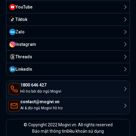
YouTube
Tiktok
Zalo
Instagram
Threads
Linkedln
1800 646 427
Hỗ trợ bởi đội ngũ Mogivi
contact@mogivi.vn
AI & đội ngũ Mogivi hỗ trợ
© Copyright 2022 Mogivi.vn. All rights reserved
Bảo mật thông tin
Điều khoản sử dụng