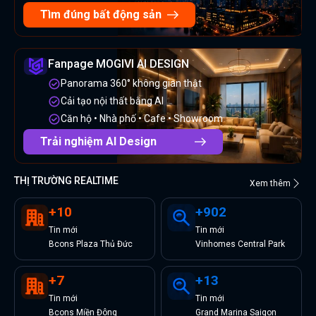
Tìm đúng bất động sản
Fanpage MOGIVI AI DESIGN
Panorama 360° không gian thật
Cải tạo nội thất bằng AI
Căn hộ • Nhà phố • Cafe • Showroom
Trải nghiệm AI Design
THỊ TRƯỜNG REALTIME
Xem thêm
+
10
+
902
Tin
mới
Tin
mới
Bcons Plaza Thủ Đức
Vinhomes Central Park
+
7
+
13
Tin
mới
Tin
mới
Bcons Miền Đông
Grand Marina Saigon