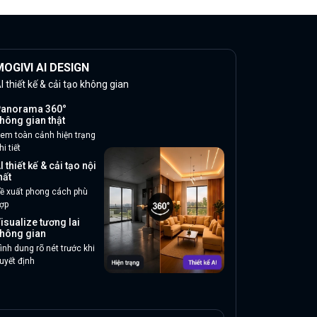
OGIVI AI DESIGN
I thiết kế & cải tạo không gian
anorama 360°
hông gian thật
em toàn cảnh hiện trạng
hi tiết
I thiết kế & cải tạo nội
hất
ề xuất phong cách phù
ợp
isualize tương lai
hông gian
ình dung rõ nét trước khi
uyết định