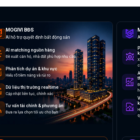
MOGIVI BĐS
M
AI hỗ trợ quyết định bất động sản
A
P
AI matching nguồn hàng
k
Đề xuất căn hộ, nhà đất phù hợp nhu cầu
X
c
Phân tích dự án & khu vực
A
Hiểu rõ tiềm năng và rủi ro
t
Đ
Dữ liệu thị trường realtime
h
Cập nhật liên tục, chính xác
V
k
Tư vấn tài chính & phương án
H
Đưa ra lựa chọn tối ưu cho bạn
q