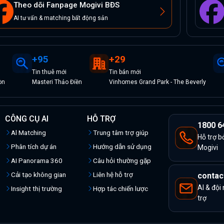
Theo dõi Fanpage Mogivi BĐS
AI tư vấn & matching bất động sản
+
95
+
29
Tin
thuê
mới
Tin
bán
mới
òn
Masteri Thảo Điền
Vinhomes Grand Park - The Beverly
CÔNG CỤ AI
HỖ TRỢ
1800 6
Al Matching
Trung tâm trợ giúp
Hỗ trợ b
Phân tích dự án
Hướng dẫn sử dụng
Mogivi
AI Panorama 360
Câu hỏi thường gặp
Cải tạo không gian
Liên hệ hỗ trợ
contac
AI & đội
Insight thị trường
Hợp tác chiến lược
trợ