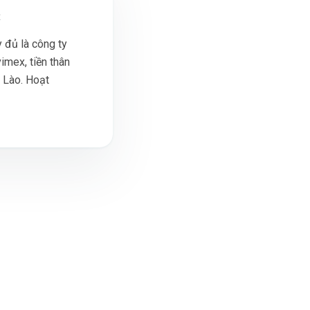
x
 đủ là công ty
imex, tiền thân
i Lào. Hoạt