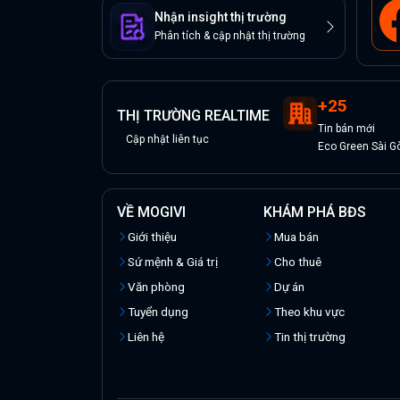
Nhận insight thị trường
Phân tích & cập nhật thị trường
+
25
THỊ TRƯỜNG REALTIME
Tin
bán
mới
Cập nhật liên tục
Eco Green Sài G
VỀ MOGIVI
KHÁM PHÁ BĐS
Giới thiệu
Mua bán
Sứ mệnh & Giá trị
Cho thuê
Văn phòng
Dự án
Tuyển dụng
Theo khu vực
Liên hệ
Tin thị trường