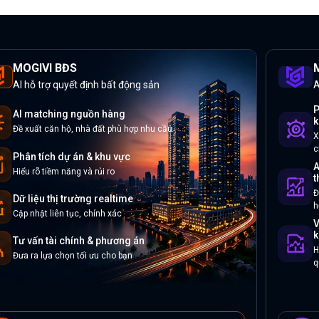
MOGIVI BĐS
M
AI hỗ trợ quyết định bất động sản
A
P
AI matching nguồn hàng
k
Đề xuất căn hộ, nhà đất phù hợp nhu cầu
X
c
Phân tích dự án & khu vực
A
Hiểu rõ tiềm năng và rủi ro
t
Đ
Dữ liệu thị trường realtime
h
Cập nhật liên tục, chính xác
V
k
Tư vấn tài chính & phương án
H
Đưa ra lựa chọn tối ưu cho bạn
q