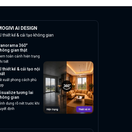
OGIVI AI DESIGN
I thiết kế & cải tạo không gian
anorama 360°
hông gian thật
em toàn cảnh hiện trạng
hi tiết
I thiết kế & cải tạo nội
hất
ề xuất phong cách phù
ợp
isualize tương lai
hông gian
ình dung rõ nét trước khi
uyết định