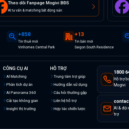
Theo dõi Fanpage Mogivi BĐS
AI tư vấn & matching bất động sản
+
858
+
13
Tin
thuê
mới
Tin
bán
mới
Vinhomes Central Park
Saigon South Residence
CÔNG CỤ AI
HỖ TRỢ
1800 6
Al Matching
Trung tâm trợ giúp
Hỗ trợ b
Phân tích dự án
Hướng dẫn sử dụng
Mogivi
AI Panorama 360
Câu hỏi thường gặp
Cải tạo không gian
Liên hệ hỗ trợ
contac
AI & đội
Insight thị trường
Hợp tác chiến lược
trợ