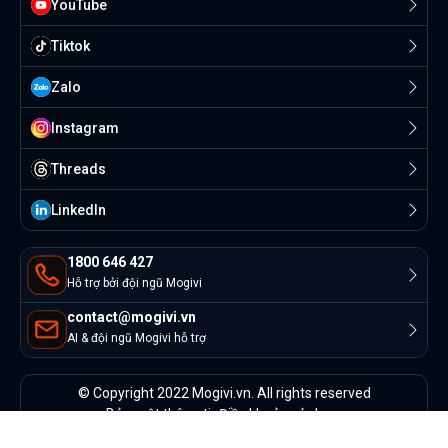
YouTube
Tiktok
Zalo
Instagram
Threads
Linkedln
1800 646 427
Hỗ trợ bởi đội ngũ Mogivi
contact@mogivi.vn
AI & đội ngũ Mogivi hỗ trợ
© Copyright 2022 Mogivi.vn. All rights reserved
Bảo mật thông tin
Điều khoản sử dụng