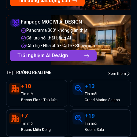
Tìm đúng bất động sản
Fanpage MOGIVI AI DESIGN
Panorama 360° không gian thật
Cải tạo nội thất bằng AI
Căn hộ • Nhà phố • Cafe • Showroom
Trải nghiệm AI Design
THỊ TRƯỜNG REALTIME
Xem thêm
+
10
+
13
Tin
mới
Tin
mới
Bcons Plaza Thủ Đức
Grand Marina Saigon
+
7
+
19
Tin
mới
Tin
mới
Bcons Miền Đông
Bcons Sala