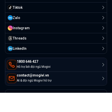
Tiktok
Zalo
Instagram
Threads
Linkedln
1800 646 427
Hỗ trợ bởi đội ngũ Mogivi
contact@mogivi.vn
AI & đội ngũ Mogivi hỗ trợ
© Copyright 2022 Mogivi.vn. All rights reserved
Bảo mật thông tin
Điều khoản sử dụng