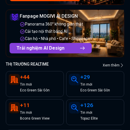
Fanpage MOGIVI AI DESIGN
Panorama 360° không gian thật
Cải tạo nội thất bằng AI
Căn hộ • Nhà phố • Cafe • Showroom
Trải nghiệm AI Design
THỊ TRƯỜNG REALTIME
Xem thêm
+
44
+
29
Tin
mới
Tin
mới
Eco Green Sài Gòn
Eco Green Sài Gòn
+
11
+
126
Tin
mới
Tin
mới
Bcons Green View
Topaz Elite