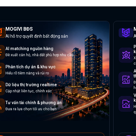
MOGIVI BĐS
M
AI hỗ trợ quyết định bất động sản
A
P
AI matching nguồn hàng
k
Đề xuất căn hộ, nhà đất phù hợp nhu cầu
X
c
Phân tích dự án & khu vực
A
Hiểu rõ tiềm năng và rủi ro
t
Đ
Dữ liệu thị trường realtime
h
Cập nhật liên tục, chính xác
V
k
Tư vấn tài chính & phương án
H
Đưa ra lựa chọn tối ưu cho bạn
q