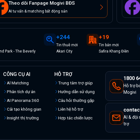
Theo dõi Fanpage Mogivi BĐS
AI tư vấn & matching bất động sản
+
244
+
19
Tin
thuê
mới
Tin
bán
mới
d Park - The Beverly
Akari City
Safira Khang Điền
CÔNG CỤ AI
HỖ TRỢ
1800 6
Al Matching
Trung tâm trợ giúp
Hỗ trợ b
Phân tích dự án
Hướng dẫn sử dụng
Mogivi
AI Panorama 360
Câu hỏi thường gặp
Cải tạo không gian
Liên hệ hỗ trợ
contac
AI & đội
Insight thị trường
Hợp tác chiến lược
trợ