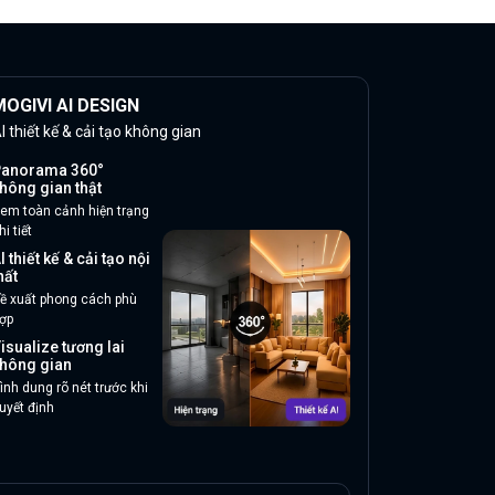
OGIVI AI DESIGN
I thiết kế & cải tạo không gian
anorama 360°
hông gian thật
em toàn cảnh hiện trạng
hi tiết
I thiết kế & cải tạo nội
hất
ề xuất phong cách phù
ợp
isualize tương lai
hông gian
ình dung rõ nét trước khi
uyết định