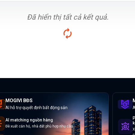
Đã hiển thị tất cả kết quả.
MOGIVI BĐS
M
AI hỗ trợ quyết định bất động sản
A
P
AI matching nguồn hàng
k
Đề xuất căn hộ, nhà đất phù hợp nhu cầu
X
c