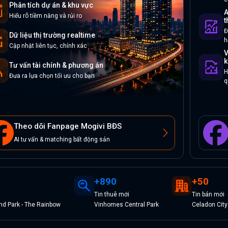
Phân tích dự án & khu vực
A
Hiểu rõ tiềm năng và rủi ro
t
Đ
Dữ liệu thị trường realtime
h
Cập nhật liên tục, chính xác
V
k
Tư vấn tài chính & phương án
H
Đưa ra lựa chọn tối ưu cho bạn
q
Theo dõi Fanpage Mogivi BĐS
AI tư vấn & matching bất động sản
+
890
+
50
Tin
thuê
mới
Tin
bán
mới
d Park - The Rainbow
Vinhomes Central Park
Celadon City