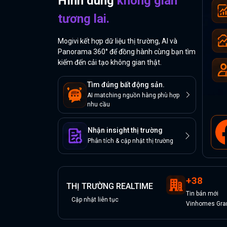
Hình dung
không gian
tương lai.
Mogivi kết hợp dữ liệu thị trường, AI và
Panorama 360° để đồng hành cùng bạn tìm
kiếm đến cải tạo không gian thật.
Tìm đúng bất động sản.
AI matching nguồn hàng phù hợp
nhu cầu
Nhận insight thị trường
Phân tích & cập nhật thị trường
+
38
THỊ TRƯỜNG REALTIME
Tin
bán
mới
Cập nhật liên tục
Vinhomes Gran