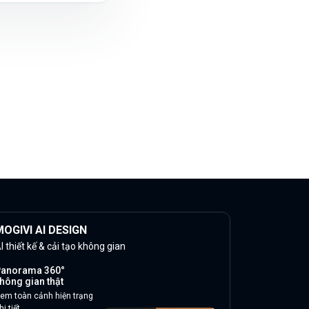
OGIVI AI DESIGN
I thiết kế & cải tạo không gian
anorama 360°
hông gian thật
em toàn cảnh hiện trạng
hi tiết