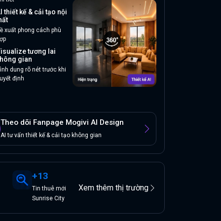
I thiết kế & cải tạo nội
hất
ề xuất phong cách phù
ợp
isualize tương lai
hông gian
ình dung rõ nét trước khi
uyết định
Theo dõi Fanpage Mogivi AI Design
AI tư vấn thiết kế & cải tạo không gian
+
13
Xem thêm thị trường
Tin
thuê
mới
Sunrise City