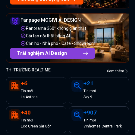
Fanpage MOGIVI AI DESIGN
Panorama 360° không gian thật
Cải tạo nội thất bằng AI
Căn hộ • Nhà phố • Cafe • Showroom
Trải nghiệm AI Design
THỊ TRƯỜNG REALTIME
Xem thêm
+
6
+
21
Tin
mới
Tin
mới
La Astoria
Sky 9
+
40
+
907
Tin
mới
Tin
mới
Eco Green Sài Gòn
Vinhomes Central Park