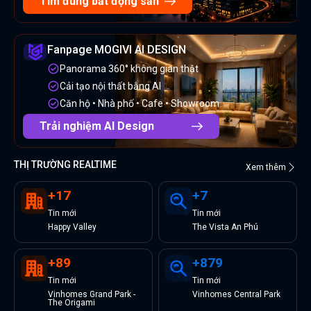
Tìm đúng bất động sản
Fanpage MOGIVI AI DESIGN
Panorama 360° không gian thật
Cải tạo nội thất bằng AI
Căn hộ • Nhà phố • Cafe • Showroom
Trải nghiệm AI Design
THỊ TRƯỜNG REALTIME
Xem thêm
+
17
+
7
Tin
mới
Tin
mới
Happy Valley
The Vista An Phú
+
89
+
879
Tin
mới
Tin
mới
Vinhomes Grand Park -
Vinhomes Central Park
The Origami