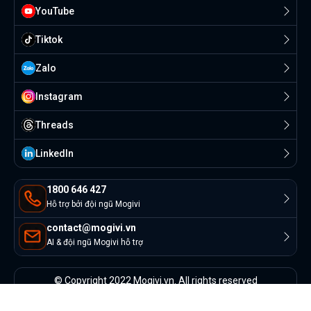
YouTube
Tiktok
Zalo
Instagram
Threads
Linkedln
1800 646 427
Hỗ trợ bởi đội ngũ Mogivi
contact@mogivi.vn
AI & đội ngũ Mogivi hỗ trợ
© Copyright 2022 Mogivi.vn. All rights reserved
Bảo mật thông tin
Điều khoản sử dụng