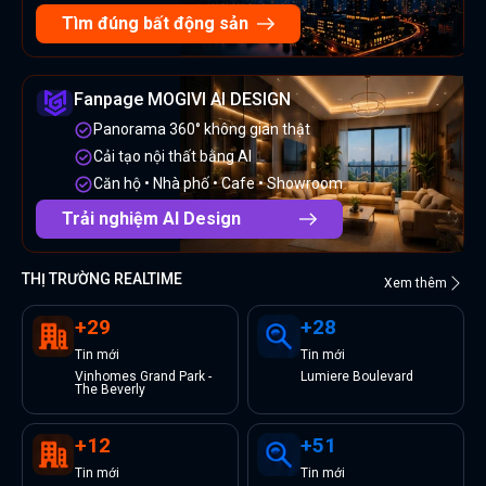
Tìm đúng bất động sản
Fanpage MOGIVI AI DESIGN
Panorama 360° không gian thật
Cải tạo nội thất bằng AI
Căn hộ • Nhà phố • Cafe • Showroom
Trải nghiệm AI Design
THỊ TRƯỜNG REALTIME
Xem thêm
+
29
+
28
Tin
mới
Tin
mới
Vinhomes Grand Park -
Lumiere Boulevard
The Beverly
+
12
+
51
Tin
mới
Tin
mới