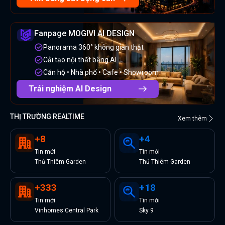
Fanpage MOGIVI AI DESIGN
Panorama 360° không gian thật
Cải tạo nội thất bằng AI
Căn hộ • Nhà phố • Cafe • Showroom
Trải nghiệm AI Design
THỊ TRƯỜNG REALTIME
Xem thêm
+
8
+
4
Tin
mới
Tin
mới
Thủ Thiêm Garden
Thủ Thiêm Garden
+
333
+
18
Tin
mới
Tin
mới
Vinhomes Central Park
Sky 9