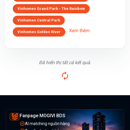
Vinhomes Grand Park - The Rainbow
Vinhomes Central Park
... Xem thêm
Vinhomes Golden River
Đã hiển thị tất cả kết quả.
Fanpage MOGIVI BDS
AI matching nguồn hàng