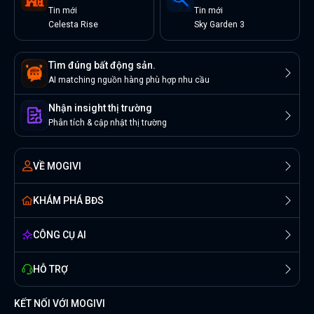
Tin
mới
Tin
mới
Celesta Rise
Sky Garden 3
Tìm đúng bất động sản.
AI matching nguồn hàng phù hợp nhu cầu
Nhận insight thị trường
Phân tích & cập nhật thị trường
VỀ MOGIVI
KHÁM PHÁ BĐS
CÔNG CỤ AI
HỖ TRỢ
KẾT NỐI VỚI MOGIVI