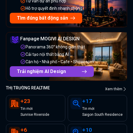
Tư vấn dự án phù hợp
Hỗ trợ quyết định nhanh chóng
Tìm đúng bất động sản
Fanpage MOGIVI AI DESIGN
Panorama 360° không gian thật
Cải tạo nội thất bằng AI
Căn hộ • Nhà phố • Cafe • Showroom
Trải nghiệm AI Design
THỊ TRƯỜNG REALTIME
Xem thêm
+
23
+
17
Tin
mới
Tin
mới
Sunrise Riverside
Saigon South Residence
+
6
+
10