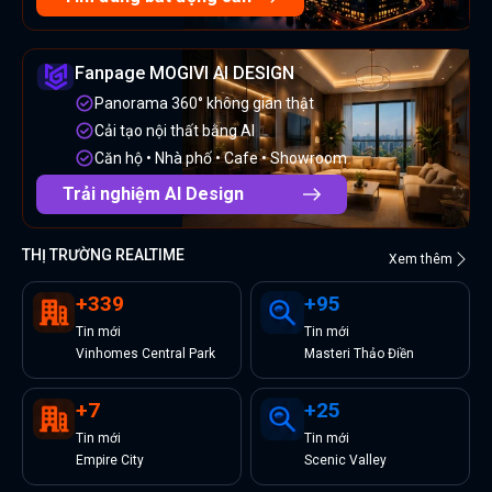
Fanpage MOGIVI AI DESIGN
Panorama 360° không gian thật
Cải tạo nội thất bằng AI
Căn hộ • Nhà phố • Cafe • Showroom
Trải nghiệm AI Design
THỊ TRƯỜNG REALTIME
Xem thêm
+
339
+
95
Tin
mới
Tin
mới
Vinhomes Central Park
Masteri Thảo Điền
+
7
+
25
Tin
mới
Tin
mới
Empire City
Scenic Valley