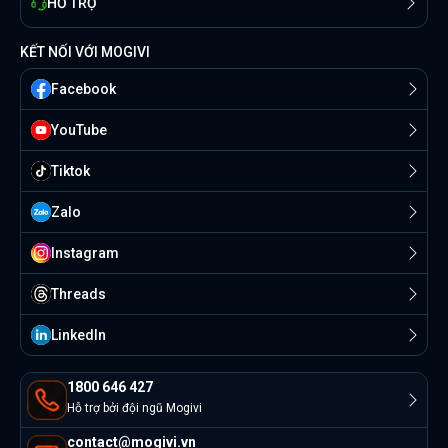
HỖ TRỢ
KẾT NỐI VỚI MOGIVI
Facebook
YouTube
Tiktok
Zalo
Instagram
Threads
Linkedln
1800 646 427
Hỗ trợ bởi đội ngũ Mogivi
contact@mogivi.vn