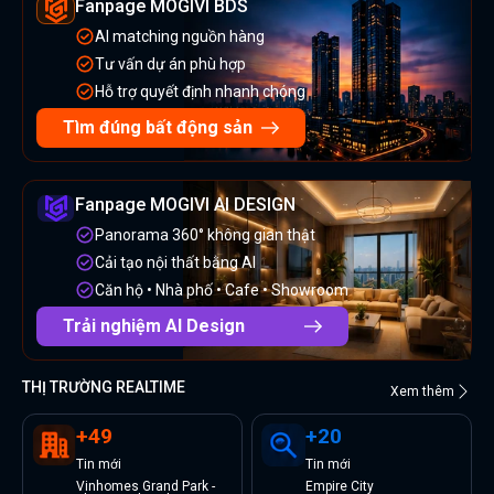
Fanpage MOGIVI BDS
AI matching nguồn hàng
Tư vấn dự án phù hợp
Hỗ trợ quyết định nhanh chóng
Tìm đúng bất động sản
Fanpage MOGIVI AI DESIGN
Panorama 360° không gian thật
Cải tạo nội thất bằng AI
Căn hộ • Nhà phố • Cafe • Showroom
Trải nghiệm AI Design
THỊ TRƯỜNG REALTIME
Xem thêm
+
49
+
20
Tin
mới
Tin
mới
Vinhomes Grand Park -
Empire City