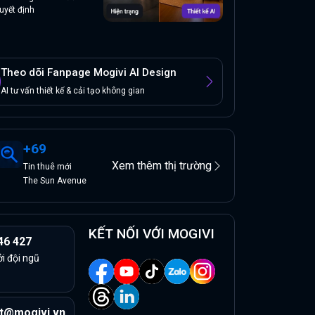
uyết định
Theo dõi Fanpage Mogivi AI Design
AI tư vấn thiết kế & cải tạo không gian
+
69
Xem thêm thị trường
Tin
thuê
mới
The Sun Avenue
KẾT NỐI VỚI MOGIVI
46 427
ởi đội ngũ
t@mogivi.vn