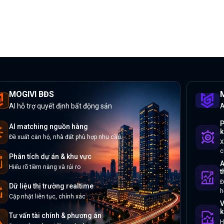
MOGIVI BĐS
M
AI hỗ trợ quyết định bất động sản
A
P
AI matching nguồn hàng
k
Đề xuất căn hộ, nhà đất phù hợp nhu cầu
X
c
Phân tích dự án & khu vực
A
Hiểu rõ tiềm năng và rủi ro
t
Đ
Dữ liệu thị trường realtime
h
Cập nhật liên tục, chính xác
V
k
Tư vấn tài chính & phương án
H