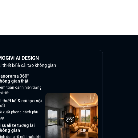
OGIVI AI DESIGN
I thiết kế & cải tạo không gian
anorama 360°
hông gian thật
em toàn cảnh hiện trạng
hi tiết
I thiết kế & cải tạo nội
hất
ề xuất phong cách phù
ợp
isualize tương lai
hông gian
ình dung rõ nét trước khi