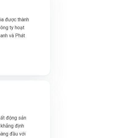
ia được thành
ông ty hoạt
oanh và Phát
 bất động sản
 khẳng định
hàng đầu với