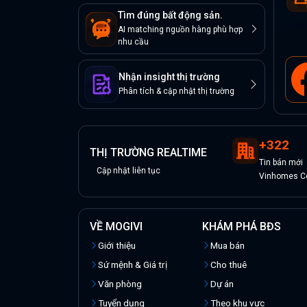
Tìm đúng bất động sản.
AI matching nguồn hàng phù hợp
nhu cầu
Nhận insight thị trường
Phân tích & cập nhật thị trường
+
322
THỊ TRƯỜNG REALTIME
Tin
bán
mới
Cập nhật liên tục
Vinhomes Ce
VỀ MOGIVI
KHÁM PHÁ BĐS
Giới thiệu
Mua bán
Sứ mệnh & Giá trị
Cho thuê
Văn phòng
Dự án
Tuyển dụng
Theo khu vực