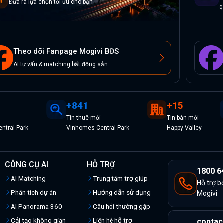
Đưa ra lựa chọn tối ưu cho bạn
q
Theo dõi Fanpage Mogivi BĐS
AI tư vấn & matching bất động sản
+
841
+
15
Tin
thuê
mới
Tin
bán
mới
ntral Park
Vinhomes Central Park
Happy Valley
CÔNG CỤ AI
HỖ TRỢ
1800 6
Al Matching
Trung tâm trợ giúp
Hỗ trợ b
Phân tích dự án
Hướng dẫn sử dụng
Mogivi
AI Panorama 360
Câu hỏi thường gặp
Cải tạo không gian
Liên hệ hỗ trợ
contac