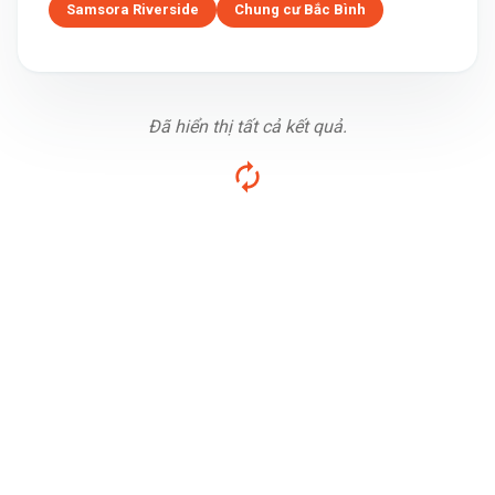
Samsora Riverside
Chung cư Bắc Bình
Đã hiển thị tất cả kết quả.
Fanpage MOGIVI BDS
AI matching nguồn hàng
Tư vấn dự án phù hợp
Hỗ trợ quyết định nhanh chóng
Tìm đúng bất động sản