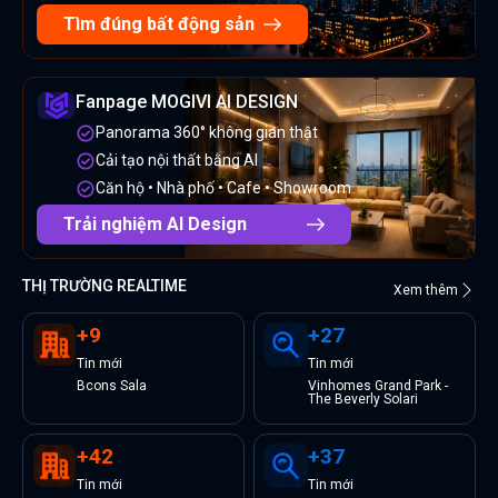
Tìm đúng bất động sản
Fanpage MOGIVI AI DESIGN
Panorama 360° không gian thật
Cải tạo nội thất bằng AI
Căn hộ • Nhà phố • Cafe • Showroom
Trải nghiệm AI Design
THỊ TRƯỜNG REALTIME
Xem thêm
+
9
+
27
Tin
mới
Tin
mới
Bcons Sala
Vinhomes Grand Park -
The Beverly Solari
+
42
+
37
Tin
mới
Tin
mới