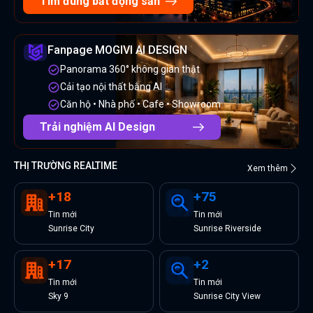
Tìm đúng bất động sản
Fanpage MOGIVI AI DESIGN
Panorama 360° không gian thật
Cải tạo nội thất bằng AI
Căn hộ • Nhà phố • Cafe • Showroom
Trải nghiệm AI Design
THỊ TRƯỜNG REALTIME
Xem thêm
+
18
+
75
Tin
mới
Tin
mới
Sunrise City
Sunrise Riverside
+
17
+
2
Tin
mới
Tin
mới
Sky 9
Sunrise City View