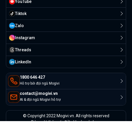
YouTube
Tiktok
Zalo
Instagram
Threads
Linkedln
1800 646 427
Hỗ trợ bởi đội ngũ Mogivi
contact@mogivi.vn
AI & đội ngũ Mogivi hỗ trợ
© Copyright 2022 Mogivi.vn. All rights reserved
Bảo mật thông tin
Điều khoản sử dụng