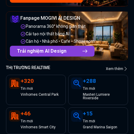
Fanpage MOGIVI AI DESIGN
Panorama 360° không gian thật
Cải tạo nội thất bằng AI
Căn hộ • Nhà phố • Cafe • Showroom
Trải nghiệm AI Design
THỊ TRƯỜNG REALTIME
Xem thêm
+
320
+
288
Tin
mới
Tin
mới
Vinhomes Central Park
Masteri Lumiere
Riverside
+
46
+
15
Tin
mới
Tin
mới
Vinhomes Smart City
Grand Marina Saigon