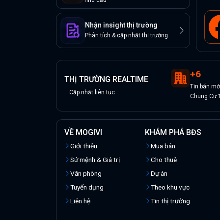
nhu cầu
Nhận insight thị trường
Phân tích & cập nhật thị trường
+
6
THỊ TRƯỜNG REALTIME
Tin
bán
mớ
Cập nhật liên tục
Chung Cư 
VỀ MOGIVI
KHÁM PHÁ BĐS
Giới thiệu
Mua bán
Sứ mệnh & Giá trị
Cho thuê
Văn phòng
Dự án
Tuyển dụng
Theo khu vực
Liên hệ
Tin thị trường