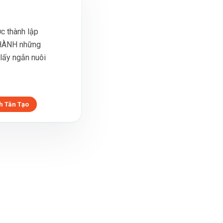
c thành lập
HÀNH những
 lấy ngắn nuôi
h Tân Tạo