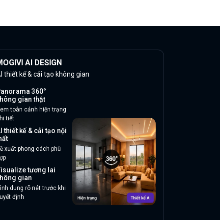
OGIVI AI DESIGN
I thiết kế & cải tạo không gian
anorama 360°
hông gian thật
em toàn cảnh hiện trạng
hi tiết
I thiết kế & cải tạo nội
hất
ề xuất phong cách phù
ợp
isualize tương lai
hông gian
ình dung rõ nét trước khi
uyết định