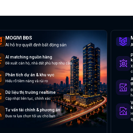
MOGIVI BĐS
M
AI hỗ trợ quyết định bất động sản
A
P
AI matching nguồn hàng
k
Đề xuất căn hộ, nhà đất phù hợp nhu cầu
X
c
Phân tích dự án & khu vực
A
Hiểu rõ tiềm năng và rủi ro
t
Đ
Dữ liệu thị trường realtime
h
Cập nhật liên tục, chính xác
V
k
Tư vấn tài chính & phương án
H
Đưa ra lựa chọn tối ưu cho bạn
q