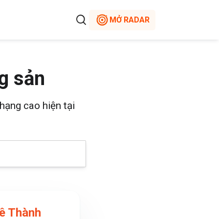
MỞ RADAR
g sản
hạng cao hiện tại
ê Thành