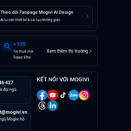
Theo dõi Fanpage Mogivi AI Design
AI tư vấn thiết kế & cải tạo không gian
+
125
Xem thêm thị trường
Tin
thuê
mới
Topaz Elite
KẾT NỐI VỚI MOGIVI
46 427
ởi đội ngũ
t@mogivi.vn
 ngũ Mogivi hỗ