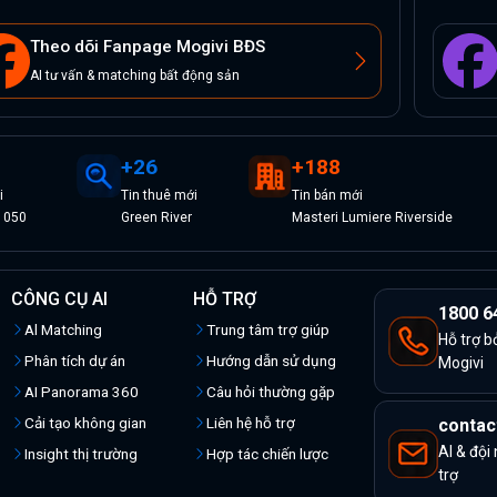
Theo dõi Fanpage Mogivi BĐS
AI tư vấn & matching bất động sản
+
26
+
188
i
Tin
thuê
mới
Tin
bán
mới
1050
Green River
Masteri Lumiere Riverside
CÔNG CỤ AI
HỖ TRỢ
1800 6
Al Matching
Trung tâm trợ giúp
Hỗ trợ b
Phân tích dự án
Hướng dẫn sử dụng
Mogivi
AI Panorama 360
Câu hỏi thường gặp
Cải tạo không gian
Liên hệ hỗ trợ
contac
AI & đội
Insight thị trường
Hợp tác chiến lược
trợ