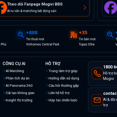
Theo dõi Fanpage Mogivi BĐS
AI tư vấn & matching bất động sản
+
888
+
35
Tin
thuê
mới
Tin
bán
mới
n Phú
Vinhomes Central Park
Topaz Elite
V
CÔNG CỤ AI
HỖ TRỢ
1800 6
Al Matching
Trung tâm trợ giúp
Hỗ trợ b
Phân tích dự án
Hướng dẫn sử dụng
Mogivi
AI Panorama 360
Câu hỏi thường gặp
Cải tạo không gian
Liên hệ hỗ trợ
contac
AI & đội
Insight thị trường
Hợp tác chiến lược
trợ