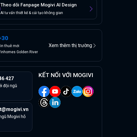
Theo dõi Fanpage Mogivi AI Design
AI tư vấn thiết kế & cải tạo không gian
+
30
Xem thêm thị trường
Tin
thuê
mới
inhomes Golden River
KẾT NỐI VỚI MOGIVI
46 427
ởi đội ngũ
t@mogivi.vn
 ngũ Mogivi hỗ