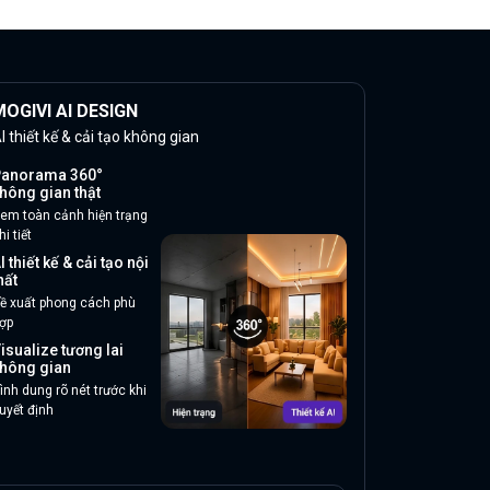
OGIVI AI DESIGN
I thiết kế & cải tạo không gian
anorama 360°
hông gian thật
em toàn cảnh hiện trạng
hi tiết
I thiết kế & cải tạo nội
hất
ề xuất phong cách phù
ợp
isualize tương lai
hông gian
ình dung rõ nét trước khi
uyết định