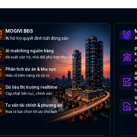
MOGIVI BĐS
M
AI hỗ trợ quyết định bất động sản
A
P
AI matching nguồn hàng
k
Đề xuất căn hộ, nhà đất phù hợp nhu cầu
X
c
Phân tích dự án & khu vực
A
Hiểu rõ tiềm năng và rủi ro
t
Đ
Dữ liệu thị trường realtime
h
Cập nhật liên tục, chính xác
V
k
Tư vấn tài chính & phương án
H
Đưa ra lựa chọn tối ưu cho bạn
q