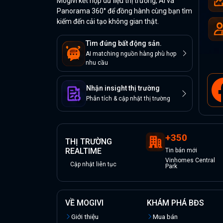
Mogivi kết hợp dữ liệu thị trường, AI và
Panorama 360° để đồng hành cùng bạn tìm
kiếm đến cải tạo không gian thật.
Tìm đúng bất động sản.
AI matching nguồn hàng phù hợp
nhu cầu
Nhận insight thị trường
Phân tích & cập nhật thị trường
+
350
THỊ TRƯỜNG
REALTIME
Tin
bán
mới
Vinhomes Central
Cập nhật liên tục
Park
VỀ MOGIVI
KHÁM PHÁ BĐS
Giới thiệu
Mua bán