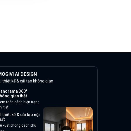
OGIVI AI DESIGN
I thiết kế & cải tạo không gian
anorama 360°
hông gian thật
em toàn cảnh hiện trạng
hi tiết
I thiết kế & cải tạo nội
hất
ề xuất phong cách phù
ợp