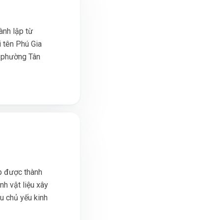
nh lập từ
 tên Phú Gia
, phường Tân
p được thành
nh vật liệu xây
ầu chủ yếu kinh