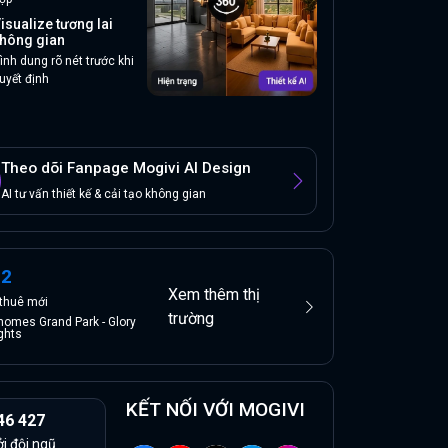
isualize tương lai
hông gian
ình dung rõ nét trước khi
uyết định
Theo dõi Fanpage Mogivi AI Design
AI tư vấn thiết kế & cải tạo không gian
12
Xem thêm thị
thuê
mới
trường
homes Grand Park - Glory
ghts
KẾT NỐI VỚI MOGIVI
46 427
ởi đội ngũ