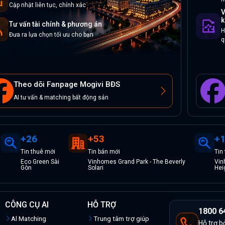
Cập nhật liên tục, chính xác
V
k
Tư vấn tài chính & phương án
H
Đưa ra lựa chọn tối ưu cho bạn
q
Theo dõi Fanpage Mogivi BĐS
AI tư vấn & matching bất động sản
+
26
+
53
+
Tin
thuê
mới
Tin
bán
mới
Tin
Eco Green Sài
Vinhomes Grand Park - The Beverly
Vin
Gòn
Solari
Hei
CÔNG CỤ AI
HỖ TRỢ
1800 6
Al Matching
Trung tâm trợ giúp
Hỗ trợ b