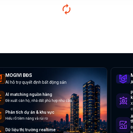
MOGIVI BĐS
M
AI hỗ trợ quyết định bất động sản
A
P
AI matching nguồn hàng
k
Đề xuất căn hộ, nhà đất phù hợp nhu cầu
X
c
Phân tích dự án & khu vực
A
Hiểu rõ tiềm năng và rủi ro
t
Đ
Dữ liệu thị trường realtime
h