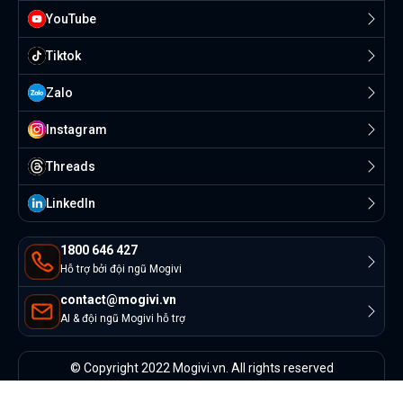
YouTube
Tiktok
Zalo
Instagram
Threads
Linkedln
1800 646 427
Hỗ trợ bởi đội ngũ Mogivi
contact@mogivi.vn
AI & đội ngũ Mogivi hỗ trợ
© Copyright 2022 Mogivi.vn. All rights reserved
Bảo mật thông tin
Điều khoản sử dụng