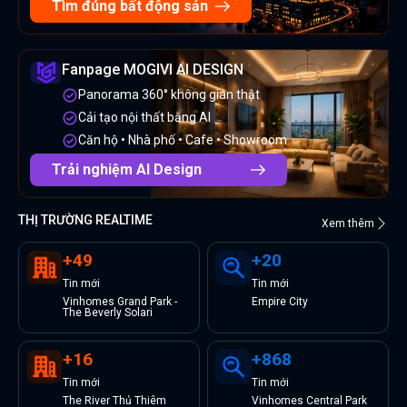
Tìm đúng bất động sản
Fanpage MOGIVI AI DESIGN
Panorama 360° không gian thật
Cải tạo nội thất bằng AI
Căn hộ • Nhà phố • Cafe • Showroom
Trải nghiệm AI Design
THỊ TRƯỜNG REALTIME
Xem thêm
+
49
+
20
Tin
mới
Tin
mới
Vinhomes Grand Park -
Empire City
The Beverly Solari
+
16
+
868
Tin
mới
Tin
mới
The River Thủ Thiêm
Vinhomes Central Park