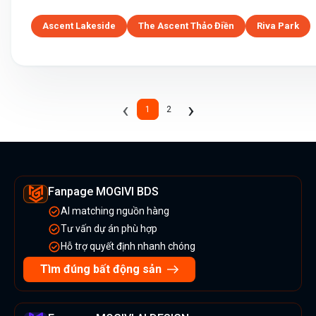
Ascent Lakeside
The Ascent Thảo Điền
Riva Park
Previous
Next
‹
›
1
2
(current)
Fanpage MOGIVI BDS
AI matching nguồn hàng
Tư vấn dự án phù hợp
Hỗ trợ quyết định nhanh chóng
Tìm đúng bất động sản