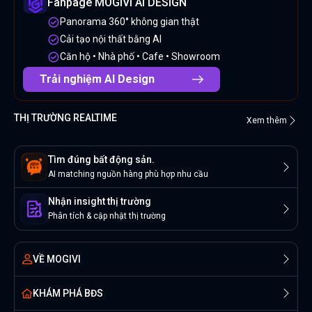
Fanpage MOGIVI AI DESIGN
Panorama 360° không gian thật
Cải tạo nội thất bằng AI
Căn hộ • Nhà phố • Cafe • Showroom
Trải nghiệm AI Design
THỊ TRƯỜNG REALTIME
Xem thêm
Tìm đúng bất động sản.
AI matching nguồn hàng phù hợp nhu cầu
Nhận insight thị trường
Phân tích & cập nhật thị trường
VỀ MOGIVI
KHÁM PHÁ BĐS