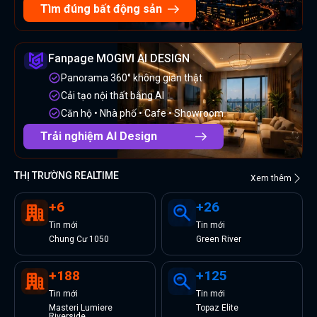
Tìm đúng bất động sản
Fanpage MOGIVI AI DESIGN
Panorama 360° không gian thật
Cải tạo nội thất bằng AI
Căn hộ • Nhà phố • Cafe • Showroom
Trải nghiệm AI Design
THỊ TRƯỜNG REALTIME
Xem thêm
+
6
+
26
Tin
mới
Tin
mới
Chung Cư 1050
Green River
+
188
+
125
Tin
mới
Tin
mới
Masteri Lumiere
Topaz Elite
Riverside