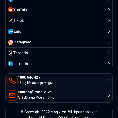
YouTube
Tiktok
Zalo
Instagram
Threads
Linkedln
1800 646 427
Hỗ trợ bởi đội ngũ Mogivi
contact@mogivi.vn
AI & đội ngũ Mogivi hỗ trợ
© Copyright 2022 Mogivi.vn. All rights reserved
Bảo mật thông tin
Điều khoản sử dụng