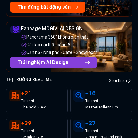
Tìm đúng bất động sản
Fanpage MOGIVI AI DESIGN
Panorama 360° không gian thật
Cải tạo nội thất bằng AI
Căn hộ • Nhà phố • Cafe • Showroom
Trải nghiệm AI Design
THỊ TRƯỜNG REALTIME
Xem thêm
+
21
+
16
Tin
mới
Tin
mới
The Gold View
Masteri Millennium
+
39
+
27
Tin
mới
Tin
mới
Celadon City
Vinhomes Grand Park -