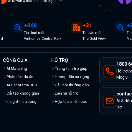
AI tư vấn & matching bất động sản
+
868
+
21
+
Tin
thuê
mới
Tin
bán
mới
Ti
rd
Vinhomes Central Park
The Gold View
Mas
CÔNG CỤ AI
HỖ TRỢ
1800 6
Al Matching
Trung tâm trợ giúp
Hỗ trợ b
Phân tích dự án
Hướng dẫn sử dụng
Mogivi
AI Panorama 360
Câu hỏi thường gặp
Cải tạo không gian
Liên hệ hỗ trợ
contac
AI & đội
Insight thị trường
Hợp tác chiến lược
trợ