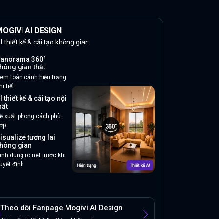
OGIVI AI DESIGN
I thiết kế & cải tạo không gian
anorama 360°
hông gian thật
em toàn cảnh hiện trạng
hi tiết
I thiết kế & cải tạo nội
hất
ề xuất phong cách phù
ợp
isualize tương lai
hông gian
ình dung rõ nét trước khi
uyết định
Theo dõi Fanpage Mogivi AI Design