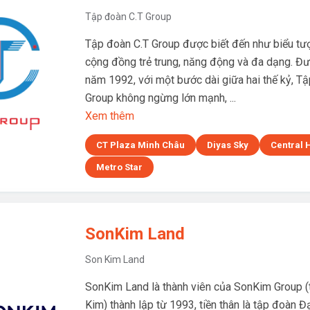
Tập đoàn C.T Group
Tập đoàn C.T Group được biết đến như biểu tư
cộng đồng trẻ trung, năng động và đa dạng. Đư
năm 1992, với một bước dài giữa hai thế kỷ, T
Group không ngừng lớn mạnh, ...
Xem thêm
CT Plaza Minh Châu
Diyas Sky
Central 
Metro Star
SonKim Land
Son Kim Land
SonKim Land là thành viên của SonKim Group 
Kim) thành lập từ 1993, tiền thân là tập đoàn Đ