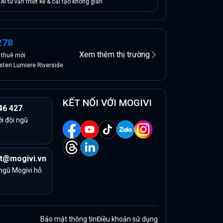
AI tư vấn thiết kế & cải tạo không gian
278
Xem thêm thị trường
n
thuê
mới
teri Lumiere Riverside
KẾT NỐI VỚI MOGIVI
46 427
ởi đội ngũ
t@mogivi.vn
 ngũ Mogivi hỗ
Bảo mật thông tin
Điều khoản sử dụng