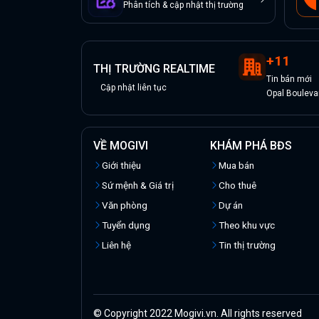
Phân tích & cập nhật thị trường
+
11
THỊ TRƯỜNG REALTIME
Tin
bán
mới
Cập nhật liên tục
Opal Bouleva
VỀ MOGIVI
KHÁM PHÁ BĐS
Giới thiệu
Mua bán
Sứ mệnh & Giá trị
Cho thuê
Văn phòng
Dự án
Tuyển dụng
Theo khu vực
Liên hệ
Tin thị trường
© Copyright 2022 Mogivi.vn. All rights reserved