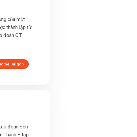
ợng của một
ợc thành lập từ
ập đoàn C.T
Home Saigon
(tập đoàn Sơn
ại Thành – tập