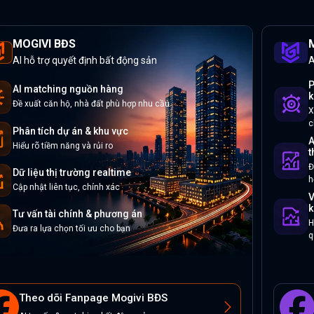
MOGIVI BĐS
M
AI hỗ trợ quyết định bất động sản
A
P
AI matching nguồn hàng
k
Đề xuất căn hộ, nhà đất phù hợp nhu cầu
X
c
Phân tích dự án & khu vực
A
Hiểu rõ tiềm năng và rủi ro
t
Đ
Dữ liệu thị trường realtime
h
Cập nhật liên tục, chính xác
V
k
Tư vấn tài chính & phương án
H
Đưa ra lựa chọn tối ưu cho bạn
q
Theo dõi Fanpage Mogivi BĐS