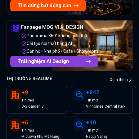
Tìm đúng bất động sản
Fanpage MOGIVI AI DESIGN
Panorama 360° không gian thật
Cải tạo nội thất bằng AI
Căn hộ • Nhà phố • Cafe • Showroom
Trải nghiệm AI Design
THỊ TRƯỜNG REALTIME
Xem thêm
+
9
+
842
Tin
mới
Tin
mới
Sky Garden 3
Vinhomes Central Park
+
6
+
10
Tin
mới
Tin
mới
Midtown Phú Mỹ Hưng
Happy Valley