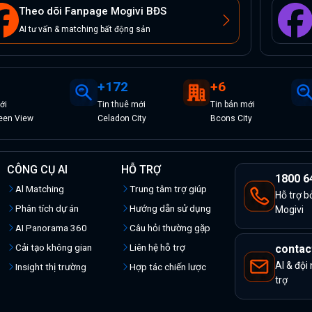
Theo dõi Fanpage Mogivi BĐS
AI tư vấn & matching bất động sản
+
172
+
6
ới
Tin
thuê
mới
Tin
bán
mới
een View
Celadon City
Bcons City
CÔNG CỤ AI
HỖ TRỢ
1800 6
Al Matching
Trung tâm trợ giúp
Hỗ trợ b
Phân tích dự án
Hướng dẫn sử dụng
Mogivi
AI Panorama 360
Câu hỏi thường gặp
Cải tạo không gian
Liên hệ hỗ trợ
contac
AI & đội
Insight thị trường
Hợp tác chiến lược
trợ