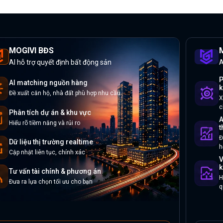
MOGIVI BĐS
M
AI hỗ trợ quyết định bất động sản
A
P
AI matching nguồn hàng
k
Đề xuất căn hộ, nhà đất phù hợp nhu cầu
X
c
Phân tích dự án & khu vực
A
Hiểu rõ tiềm năng và rủi ro
t
Đ
Dữ liệu thị trường realtime
h
Cập nhật liên tục, chính xác
V
k
Tư vấn tài chính & phương án
H
Đưa ra lựa chọn tối ưu cho bạn
q