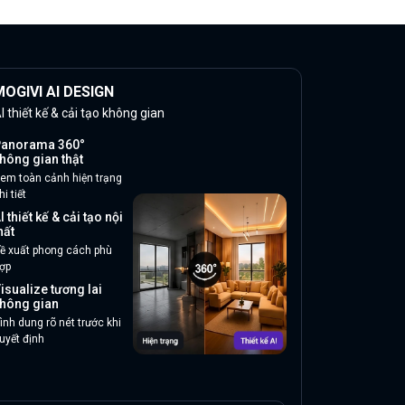
OGIVI AI DESIGN
I thiết kế & cải tạo không gian
anorama 360°
hông gian thật
em toàn cảnh hiện trạng
hi tiết
I thiết kế & cải tạo nội
hất
ề xuất phong cách phù
ợp
isualize tương lai
hông gian
ình dung rõ nét trước khi
uyết định