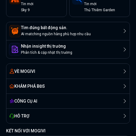
Tin
mới
Tin
mới
Sky 9
Thủ Thiêm Garden
Tìm đúng bất động sản.
AI matching nguồn hàng phù hợp nhu cầu
Nhận insight thị trường
Phân tích & cập nhật thị trường
VỀ MOGIVI
KHÁM PHÁ BĐS
CÔNG CỤ AI
HỖ TRỢ
KẾT NỐI VỚI MOGIVI