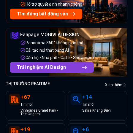
Hỗ trợ quyết định nhanh chóng
Tìm đúng bất động sản
Fanpage MOGIVI AI DESIGN
Panorama 360° không gian thật
Cải tạo nội thất bằng AI
Căn hộ • Nhà phố • Cafe • Showroom
Trải nghiệm AI Design
THỊ TRƯỜNG REALTIME
Xem thêm
+
67
+
14
Tin
mới
Tin
mới
Vinhomes Grand Park -
Safira Khang Điền
The Origami
+
19
+
6