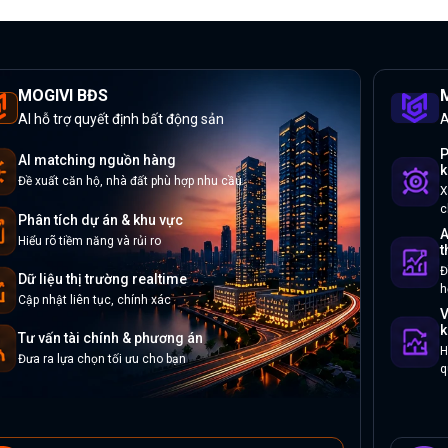
MOGIVI BĐS
M
AI hỗ trợ quyết định bất động sản
A
P
AI matching nguồn hàng
k
Đề xuất căn hộ, nhà đất phù hợp nhu cầu
X
c
Phân tích dự án & khu vực
A
Hiểu rõ tiềm năng và rủi ro
t
Đ
Dữ liệu thị trường realtime
h
Cập nhật liên tục, chính xác
V
k
Tư vấn tài chính & phương án
H
Đưa ra lựa chọn tối ưu cho bạn
q