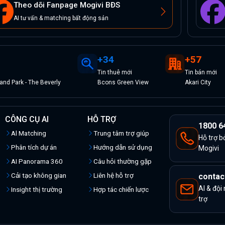
Theo dõi Fanpage Mogivi BĐS
AI tư vấn & matching bất động sản
+
34
+
57
Tin
thuê
mới
Tin
bán
mới
nd Park - The Beverly
Bcons Green View
Akari City
CÔNG CỤ AI
HỖ TRỢ
1800 6
Al Matching
Trung tâm trợ giúp
Hỗ trợ b
Phân tích dự án
Hướng dẫn sử dụng
Mogivi
AI Panorama 360
Câu hỏi thường gặp
Cải tạo không gian
Liên hệ hỗ trợ
contac
AI & đội
Insight thị trường
Hợp tác chiến lược
trợ