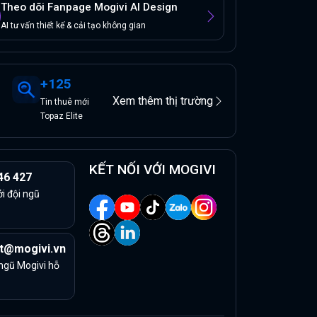
Theo dõi Fanpage Mogivi AI Design
AI tư vấn thiết kế & cải tạo không gian
+
125
Xem thêm thị trường
Tin
thuê
mới
Topaz Elite
KẾT NỐI VỚI MOGIVI
46 427
ởi đội ngũ
t@mogivi.vn
 ngũ Mogivi hỗ