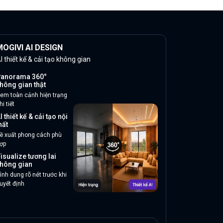
OGIVI AI DESIGN
I thiết kế & cải tạo không gian
anorama 360°
hông gian thật
em toàn cảnh hiện trạng
hi tiết
I thiết kế & cải tạo nội
hất
ề xuất phong cách phù
ợp
isualize tương lai
hông gian
ình dung rõ nét trước khi
uyết định