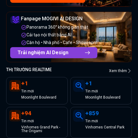
Fanpage MOGIVI AI DESIGN
Panorama 360° không gian thật
Cải tạo nội thất bằng AI
Căn hộ • Nhà phố • Cafe • Showroom
Trải nghiệm AI Design
THỊ TRƯỜNG REALTIME
Xem thêm
+
1
+
1
Tin
mới
Tin
mới
Moonlight Boulevard
Moonlight Boulevard
+
94
+
859
Tin
mới
Tin
mới
Vinhomes Grand Park -
Vinhomes Central Park
The Origami