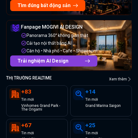
Tìm đúng bất động sản
Fanpage MOGIVI AI DESIGN
Panorama 360° không gian thật
Cải tạo nội thất bằng AI
Căn hộ • Nhà phố • Cafe • Showroom
Trải nghiệm AI Design
THỊ TRƯỜNG REALTIME
Xem thêm
+
83
+
14
Tin
mới
Tin
mới
Vinhomes Grand Park -
Grand Marina Saigon
The Origami
+
67
+
25
Tin
mới
Tin
mới