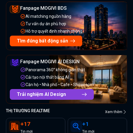
Fanpage MOGIVI BDS
AI matching nguồn hàng
Tư vấn dự án phù hợp
Hỗ trợ quyết định nhanh chóng
Tìm đúng bất động sản
Fanpage MOGIVI AI DESIGN
Panorama 360° không gian thật
Cải tạo nội thất bằng AI
Căn hộ • Nhà phố • Cafe • Showroom
Trải nghiệm AI Design
THỊ TRƯỜNG REALTIME
Xem thêm
+
17
+
1
Tin
mới
Tin
mới