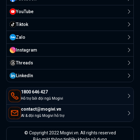
YouTube
Tiktok
Zalo
Instagram
Threads
Linkedln
1800 646 427
Hỗ trợ bởi đội ngũ Mogivi
contact@mogivi.vn
AI & đội ngũ Mogivi hỗ trợ
© Copyright 2022 Mogivi.vn. All rights reserved
Bảo mật thông tin
Điều khoản sử dụng