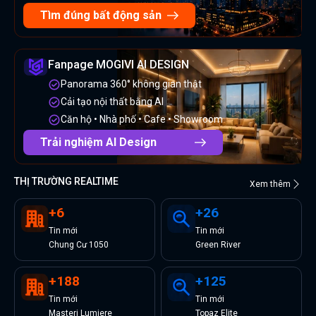
Tìm đúng bất động sản
Fanpage MOGIVI AI DESIGN
Panorama 360° không gian thật
Cải tạo nội thất bằng AI
Căn hộ • Nhà phố • Cafe • Showroom
Trải nghiệm AI Design
THỊ TRƯỜNG REALTIME
Xem thêm
+
6
+
26
Tin
mới
Tin
mới
Chung Cư 1050
Green River
+
188
+
125
Tin
mới
Tin
mới
Masteri Lumiere
Topaz Elite