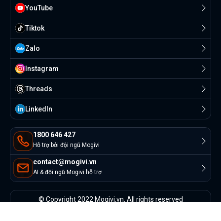
YouTube
Tiktok
Zalo
Instagram
Threads
Linkedln
1800 646 427
Hỗ trợ bởi đội ngũ Mogivi
contact@mogivi.vn
AI & đội ngũ Mogivi hỗ trợ
© Copyright 2022 Mogivi.vn. All rights reserved
Bảo mật thông tin
Điều khoản sử dụng