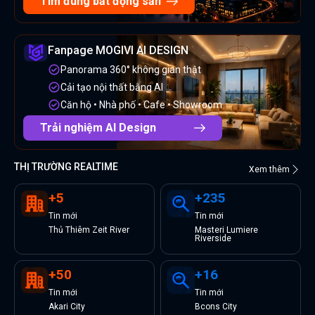
Tìm đúng bất động sản
Fanpage MOGIVI AI DESIGN
Panorama 360° không gian thật
Cải tạo nội thất bằng AI
Căn hộ • Nhà phố • Cafe • Showroom
Trải nghiệm AI Design
THỊ TRƯỜNG REALTIME
Xem thêm
+
5
+
235
Tin
mới
Tin
mới
Thủ Thiêm Zeit River
Masteri Lumiere
Riverside
+
50
+
16
Tin
mới
Tin
mới
Akari City
Bcons City