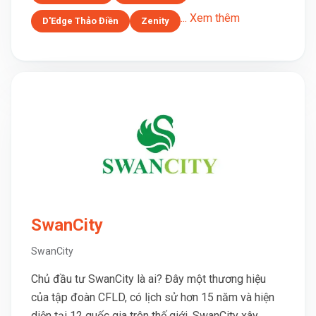
... Xem thêm
D'Edge Thảo Điền
Zenity
SwanCity
SwanCity
Chủ đầu tư SwanCity là ai? Đây một thương hiệu
của tập đoàn CFLD, có lịch sử hơn 15 năm và hiện
diện tại 12 quốc gia trên thế giới. SwanCity xây