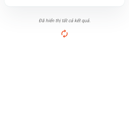
Đã hiển thị tất cả kết quả.
Fanpage MOGIVI BDS
AI matching nguồn hàng
Tư vấn dự án phù hợp
Hỗ trợ quyết định nhanh chóng
Tìm đúng bất động sản