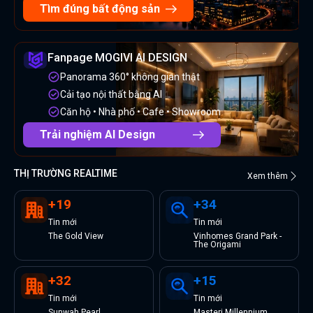
Tìm đúng bất động sản
Fanpage MOGIVI AI DESIGN
Panorama 360° không gian thật
Cải tạo nội thất bằng AI
Căn hộ • Nhà phố • Cafe • Showroom
Trải nghiệm AI Design
THỊ TRƯỜNG REALTIME
Xem thêm
+
19
+
34
Tin
mới
Tin
mới
The Gold View
Vinhomes Grand Park -
The Origami
+
32
+
15
Tin
mới
Tin
mới
Sunwah Pearl
Masteri Millennium