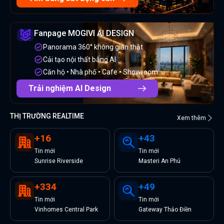
Fanpage MOGIVI AI DESIGN
Panorama 360° không gian thật
Cải tạo nội thất bằng AI
Căn hộ • Nhà phố • Cafe • Showroom
Trải nghiệm AI Design
THỊ TRƯỜNG REALTIME
Xem thêm
+
16
+
43
Tin
mới
Tin
mới
Sunrise Riverside
Masteri An Phú
+
334
+
49
Tin
mới
Tin
mới
Vinhomes Central Park
Gateway Thảo Điền