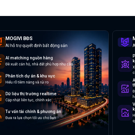
MOGIVI BĐS
M
AI hỗ trợ quyết định bất động sản
A
P
AI matching nguồn hàng
k
Đề xuất căn hộ, nhà đất phù hợp nhu cầu
X
c
Phân tích dự án & khu vực
A
Hiểu rõ tiềm năng và rủi ro
t
Đ
Dữ liệu thị trường realtime
h
Cập nhật liên tục, chính xác
V
k
Tư vấn tài chính & phương án
H
Đưa ra lựa chọn tối ưu cho bạn
q