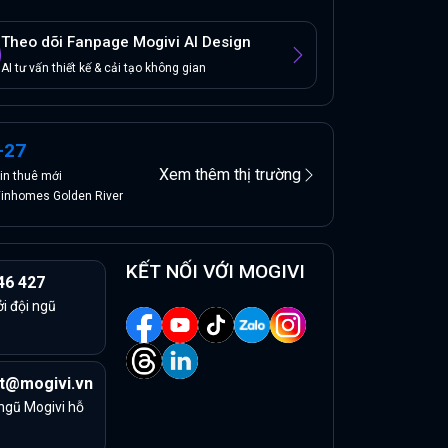
Theo dõi Fanpage Mogivi AI Design
AI tư vấn thiết kế & cải tạo không gian
+
27
Xem thêm thị trường
in
thuê
mới
inhomes Golden River
KẾT NỐI VỚI MOGIVI
46 427
ởi đội ngũ
t@mogivi.vn
 ngũ Mogivi hỗ