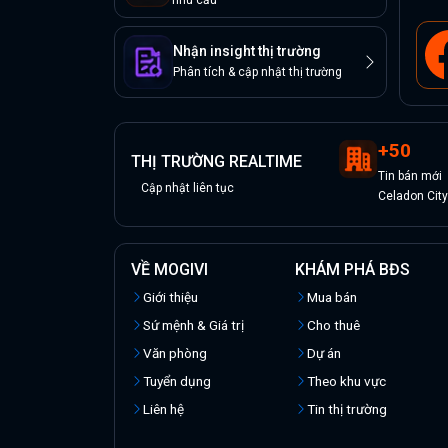
nhu cầu
Nhận insight thị trường
Phân tích & cập nhật thị trường
+
50
THỊ TRƯỜNG REALTIME
Tin
bán
mới
Cập nhật liên tục
Celadon Cit
VỀ MOGIVI
KHÁM PHÁ BĐS
Giới thiệu
Mua bán
Sứ mệnh & Giá trị
Cho thuê
Văn phòng
Dự án
Tuyển dụng
Theo khu vực
Liên hệ
Tin thị trường