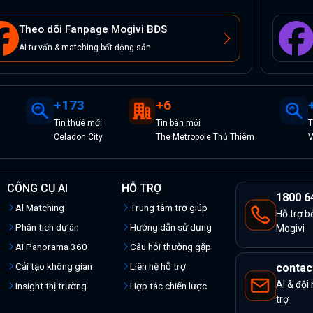
Theo dõi Fanpage Mogivi BĐS
AI tư vấn & matching bất động sản
+
173
+
6
Tin
thuê
mới
Tin
bán
mới
T
y
Celadon City
The Metropole Thủ Thiêm
V
CÔNG CỤ AI
HỖ TRỢ
1800 6
Al Matching
Trung tâm trợ giúp
Hỗ trợ b
Phân tích dự án
Hướng dẫn sử dụng
Mogivi
AI Panorama 360
Câu hỏi thường gặp
Cải tạo không gian
Liên hệ hỗ trợ
contac
AI & đội
Insight thị trường
Hợp tác chiến lược
trợ