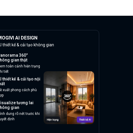
OGIVI AI DESIGN
I thiết kế & cải tạo không gian
anorama 360°
hông gian thật
em toàn cảnh hiện trạng
hi tiết
I thiết kế & cải tạo nội
hất
ề xuất phong cách phù
ợp
isualize tương lai
hông gian
ình dung rõ nét trước khi
uyết định