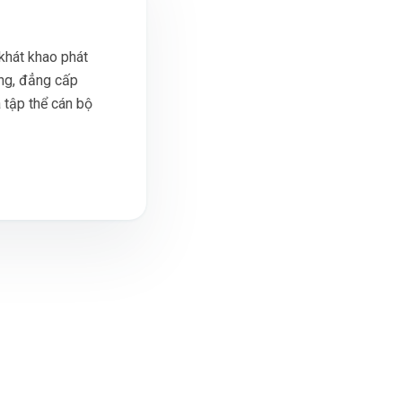
khát khao phát
ợng, đẳng cấp
 tập thể cán bộ