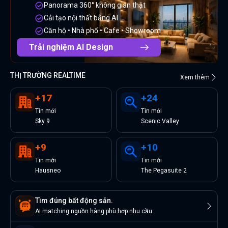
Panorama 360° không gian thật
Cải tạo nội thất bằng AI
Căn hộ • Nhà phố • Cafe • Showroom
Trải nghiệm AI Design
THỊ TRƯỜNG REALTIME
Xem thêm
+
17
+
24
Tin
mới
Tin
mới
Sky 9
Scenic Valley
+
9
+
10
Tin
mới
Tin
mới
Hausneo
The Pegasuite 2
Tìm đúng bất động sản.
AI matching nguồn hàng phù hợp nhu cầu