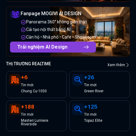
Fanpage MOGIVI AI DESIGN
Panorama 360° không gian thật
Cải tạo nội thất bằng AI
Căn hộ • Nhà phố • Cafe • Showroom
Trải nghiệm AI Design
THỊ TRƯỜNG REALTIME
Xem thêm
+
6
+
26
Tin
mới
Tin
mới
Chung Cư 1050
Green River
+
188
+
125
Tin
mới
Tin
mới
Masteri Lumiere
Topaz Elite
Riverside