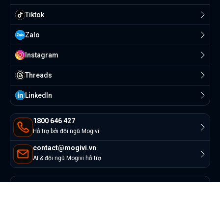
Tiktok
Zalo
Instagram
Threads
Linkedln
1800 646 427
Hỗ trợ bởi đội ngũ Mogivi
contact@mogivi.vn
AI & đội ngũ Mogivi hỗ trợ
© Copyright 2022 Mogivi.vn. All rights reserved
Bảo mật thông tin
Điều khoản sử dụng