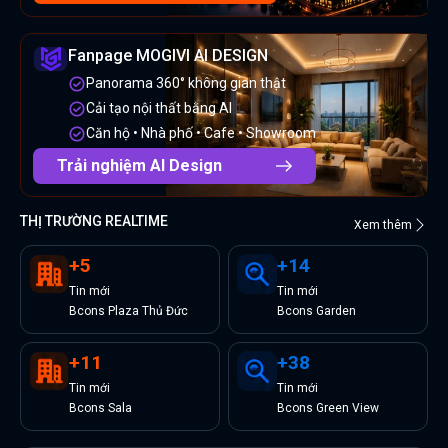
Fanpage MOGIVI AI DESIGN
Panorama 360° không gian thật
Cải tạo nội thất bằng AI
Căn hộ • Nhà phố • Cafe • Showroom
Trải nghiệm AI Design
THỊ TRƯỜNG REALTIME
Xem thêm
+
5
+
14
Tin
mới
Tin
mới
Bcons Plaza Thủ Đức
Bcons Garden
+
11
+
38
Tin
mới
Tin
mới
Bcons Sala
Bcons Green View