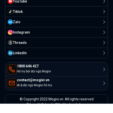
YouTube
Tiktok
Zalo
Instagram
Threads
Linkedln
1800 646 427
Hỗ trợ bởi đội ngũ Mogivi
contact@mogivi.vn
AI & đội ngũ Mogivi hỗ trợ
© Copyright 2022 Mogivi.vn. All rights reserved
Bảo mật thông tin
Điều khoản sử dụng