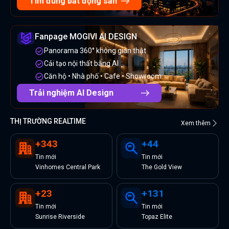
Tìm đúng bất động sản
Fanpage MOGIVI AI DESIGN
Panorama 360° không gian thật
Cải tạo nội thất bằng AI
Căn hộ • Nhà phố • Cafe • Showroom
Trải nghiệm AI Design
THỊ TRƯỜNG REALTIME
Xem thêm
+
343
+
44
Tin
mới
Tin
mới
Vinhomes Central Park
The Gold View
+
23
+
131
Tin
mới
Tin
mới
Sunrise Riverside
Topaz Elite