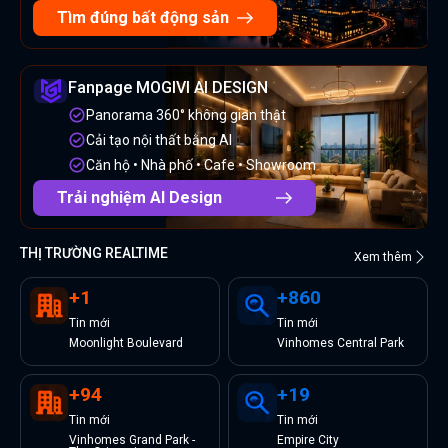
Tìm đúng bất động sản
Fanpage MOGIVI AI DESIGN
Panorama 360° không gian thật
Cải tạo nội thất bằng AI
Căn hộ • Nhà phố • Cafe • Showroom
Trải nghiệm AI Design
THỊ TRƯỜNG REALTIME
Xem thêm
+
1
+
860
Tin
mới
Tin
mới
Moonlight Boulevard
Vinhomes Central Park
+
94
+
19
Tin
mới
Tin
mới
Vinhomes Grand Park -
Empire City